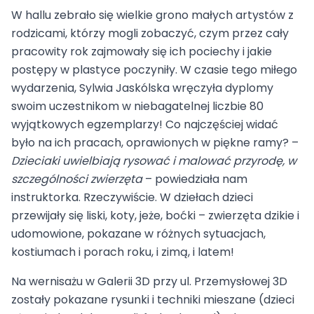
W hallu zebrało się wielkie grono małych artystów z
rodzicami, którzy mogli zobaczyć, czym przez cały
pracowity rok zajmowały się ich pociechy i jakie
postępy w plastyce poczyniły. W czasie tego miłego
wydarzenia, Sylwia Jaskólska wręczyła dyplomy
swoim uczestnikom w niebagatelnej liczbie 80
wyjątkowych egzemplarzy! Co najczęściej widać
było na ich pracach, oprawionych w piękne ramy? –
Dzieciaki uwielbiają rysować i malować przyrodę, w
szczególności zwierzęta
– powiedziała nam
instruktorka. Rzeczywiście. W dziełach dzieci
przewijały się liski, koty, jeże, boćki – zwierzęta dzikie i
udomowione, pokazane w różnych sytuacjach,
kostiumach i porach roku, i zimą, i latem!
Na wernisażu w Galerii 3D przy ul. Przemysłowej 3D
zostały pokazane rysunki i techniki mieszane (dzieci