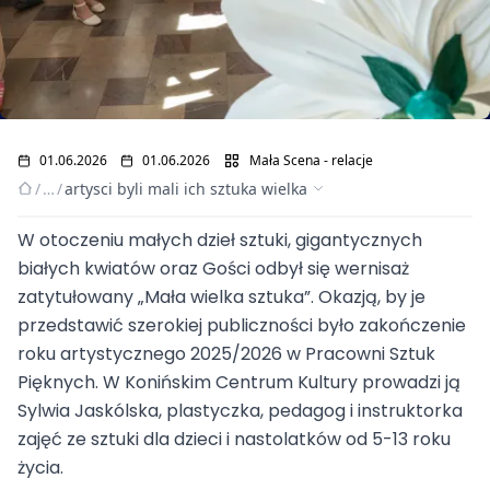
01.06.2026
01.06.2026
Mała Scena - relacje
/
…
/
artysci byli mali ich sztuka wielka
W otoczeniu małych dzieł sztuki, gigantycznych
białych kwiatów oraz Gości odbył się wernisaż
Artyści byli mali, ich
zatytułowany „Mała wielka sztuka”. Okazją, by je
przedstawić szerokiej publiczności było zakończenie
sztuka wielka
roku artystycznego 2025/2026 w Pracowni Sztuk
Pięknych. W Konińskim Centrum Kultury prowadzi ją
Sylwia Jaskólska, plastyczka, pedagog i instruktorka
zajęć ze sztuki dla dzieci i nastolatków od 5-13 roku
życia.