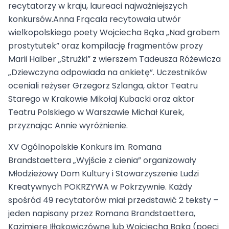
recytatorzy w kraju, laureaci najważniejszych
konkursów.Anna Frącala recytowała utwór
wielkopolskiego poety Wojciecha Bąka „Nad grobem
prostytutek” oraz kompilację fragmentów prozy
Marii Halber „Strużki” z wierszem Tadeusza Różewicza
„Dziewczyna odpowiada na ankietę”. Uczestników
oceniali reżyser Grzegorz Szlanga, aktor Teatru
Starego w Krakowie Mikołaj Kubacki oraz aktor
Teatru Polskiego w Warszawie Michał Kurek,
przyznając Annie wyróżnienie.
XV Ogólnopolskie Konkurs im. Romana
Brandstaettera „Wyjście z cienia” organizowały
Młodzieżowy Dom Kultury i Stowarzyszenie Ludzi
Kreatywnych POKRZYWA w Pokrzywnie. Każdy
spośród 49 recytatorów miał przedstawić 2 teksty –
jeden napisany przez Romana Brandstaettera,
Kazimierę Iłłakowiczównę lub Wojciecha Bąka (poeci