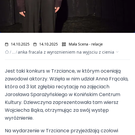
14.10.2025
14.10.2025
Mała Scena - relacje
/
…
/
anka fracala z wyroznieniem na wyjsciu z cienia
Jest taki konkurs w Trzciance, w którym oceniają
Anka Frącala z
zawodowi aktorzy. Wzięła w nim udział Anna Frącala,
wyróżnieniem na
która od 3 lat zgłębia recytację na zajęciach
Jarosława Sparażyńskiego w Konińskim Centrum
„Wyjściu z cienia”
Kultury. Dziewczyna zaprezentowała tam wiersz
Wojciecha Bąka, otrzymując za swój występ
wyróżnienie.
Na wydarzenie w Trzciance przyjeżdżają czołowi