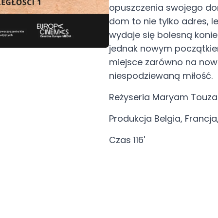
opuszczenia swojego dom
dom to nie tylko adres, 
wydaje się bolesną konie
jednak nowym początkiem.
miejsce zarówno na nowe 
niespodziewaną miłość.
Reżyseria Maryam Touza
Produkcja Belgia, Francj
Czas 116'