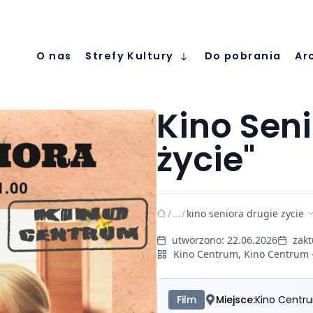
O nas
Strefy Kultury
Do pobrania
Ar
Kino Seni
życie"
/
…
/
kino seniora drugie zycie
utworzono:
22.06.2026
zak
Kino Centrum
,
Kino Centrum 
Film
Miejsce:
Kino Centr