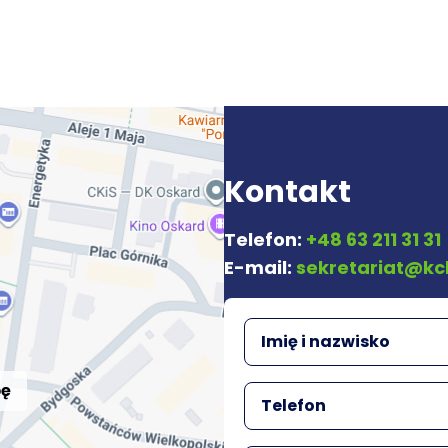
Kontakt
Telefon:
+48 63 211 31 31
E-mail:
sekretariat@kc
pę