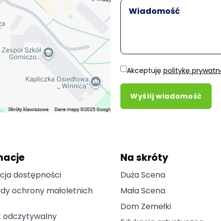
Akceptuję
politykę prywatn
Wyślij wiadomość
macje
Na skróty
cja dostępności
Duża Scena
dy ochrony małoletnich
Mała Scena
Dom Zemełki
t odczytywalny