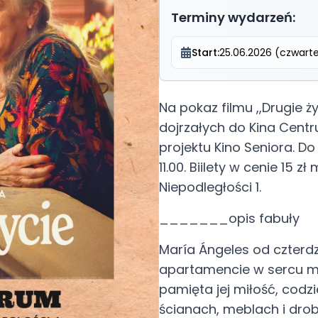
Terminy wydarzeń:
Start:
25.06.2026 (czwarte
Na pokaz filmu ,,Drugie 
dojrzałych do Kina Centr
projektu Kino Seniora. D
11.00. Biilety w cenie 15 
Niepodległości 1.
_______opis fabuły
María Ángeles od czterd
apartamencie w sercu ma
pamięta jej miłość, codzi
ścianach, meblach i dro