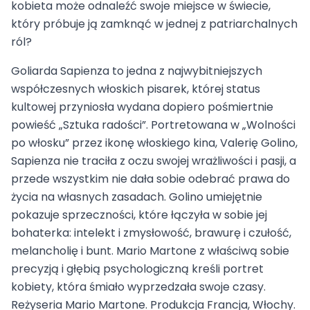
kobieta może odnaleźć swoje miejsce w świecie,
który próbuje ją zamknąć w jednej z patriarchalnych
ról?
Goliarda Sapienza to jedna z najwybitniejszych
współczesnych włoskich pisarek, której status
kultowej przyniosła wydana dopiero pośmiertnie
powieść „Sztuka radości”. Portretowana w „Wolności
po włosku” przez ikonę włoskiego kina, Valerię Golino,
Sapienza nie traciła z oczu swojej wrażliwości i pasji, a
przede wszystkim nie dała sobie odebrać prawa do
życia na własnych zasadach. Golino umiejętnie
pokazuje sprzeczności, które łączyła w sobie jej
bohaterka: intelekt i zmysłowość, brawurę i czułość,
melancholię i bunt. Mario Martone z właściwą sobie
precyzją i głębią psychologiczną kreśli portret
kobiety, która śmiało wyprzedzała swoje czasy.
Reżyseria Mario Martone. Produkcja Francja, Włochy.