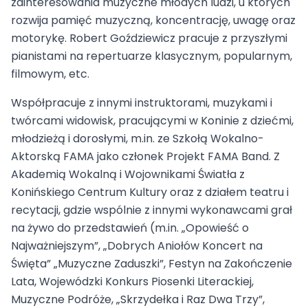
zainteresowania muzyczne młodych ludzi, u których
rozwija pamięć muzyczną, koncentrację, uwagę oraz
motorykę. Robert Goździewicz pracuje z przyszłymi
pianistami na repertuarze klasycznym, popularnym,
filmowym, etc.
Współpracuje z innymi instruktorami, muzykami i
twórcami widowisk, pracującymi w Koninie z dziećmi,
młodzieżą i dorosłymi, m.in. ze Szkołą Wokalno-
Aktorską FAMA jako członek Projekt FAMA Band. Z
Akademią Wokalną i Wojownikami Światła z
Konińskiego Centrum Kultury oraz z działem teatru i
recytacji, gdzie wspólnie z innymi wykonawcami grał
na żywo do przedstawień (m.in. „Opowieść o
Najważniejszym”, „Dobrych Aniołów Koncert na
Święta” „Muzyczne Zaduszki”, Festyn na Zakończenie
Lata, Wojewódzki Konkurs Piosenki Literackiej,
Muzyczne Podróże, „Skrzydełka i Raz Dwa Trzy”,