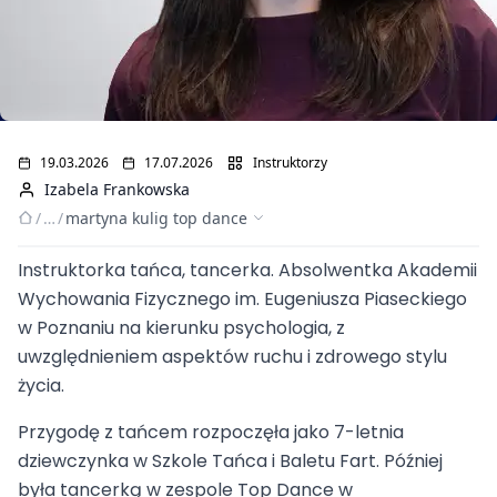
19.03.2026
17.07.2026
Instruktorzy
Izabela Frankowska
/
…
/
martyna kulig top dance
Instruktorka tańca, tancerka. Absolwentka Akademii
Martyna Kulig. Top
Wychowania Fizycznego im. Eugeniusza Piaseckiego
w Poznaniu na kierunku psychologia, z
Dance
uwzględnieniem aspektów ruchu i zdrowego stylu
życia.
Przygodę z tańcem rozpoczęła jako 7-letnia
dziewczynka w Szkole Tańca i Baletu Fart. Później
była tancerką w zespole Top Dance w