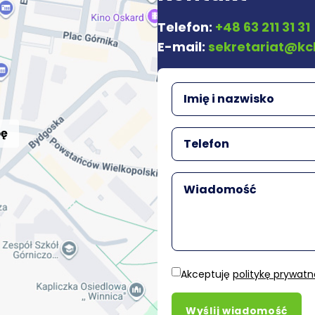
Telefon:
+48 63 211 31 31
E-mail:
sekretariat@kc
pę
Akceptuję
politykę prywatn
Wyślij wiadomość