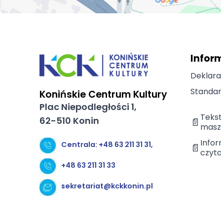
Infor
Deklara
Standar
Konińskie Centrum Kultury
Plac Niepodległości 1,
Teks
62-510 Konin
📄
masz
Infor
Centrala: +48 63 211 31 31,
📄
czyta
+48 63 211 31 33
sekretariat@kckkonin.pl