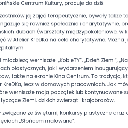
onińskie Centrum Kultury, pracuje do dziś.
jakowska.
zestników jej zajęć terapeutycznie, bywały także t
Angażuje się również społecznie i charytatywnie, p
a
skich klubach (warsztaty międzypokoleniowe, w kt
ć w Atelier KreDKa na cele charytatywne. Można j
pitalnym.
i młodzieżą wernisaże: „KobieTY”, „Dzień Ziemi”, „
ch plastycznych, jak i wydarzeniem inaugurującym
aw, także na ekranie Kina Centrum. To tradycja, k
lier KreDKa, lecz w domowych pracowniach. Jak mówi
iektóre wernisaże mają początek lub kontynuowan
yczące Ziemi, dzikich zwierząt i krajobrazów.
y związane ze świętami, konkursy plastyczne oraz c
ajęciach „Słońcem malowane”.