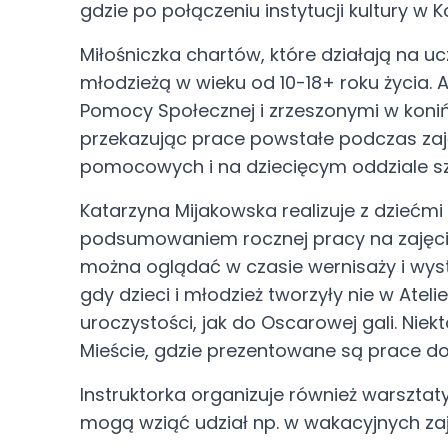
gdzie po połączeniu instytucji kultury w K
Katarzyna Mi
Miłośniczka chartów, które działają na uc
młodzieżą w wieku od 10-18+ roku życia. 
Atelier KreDK
Pomocy Społecznej i zrzeszonymi w koniń
przekazując prace powstałe podczas zaję
pomocowych i na dziecięcym oddziale sz
Katarzyna Mijakowska realizuje z dziećmi 
podsumowaniem rocznej pracy na zajęcia
można oglądać w czasie wernisaży i wyst
gdy dzieci i młodzież tworzyły nie w Ate
uroczystości, jak do Oscarowej gali. N
Mieście, gdzie prezentowane są prace dot
Instruktorka organizuje również warsztat
mogą wziąć udział np. w wakacyjnych z