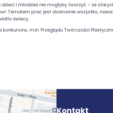
ej dzieci i młodzież nie mogłyby tworzyć – ze starych
włosów! Tematem prac jest dosłownie wszystko, na
iatło świecy.
i konkursów, m.in. Przeglądu Twórczości Plastyczne
Kontakt