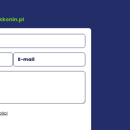
kkonin.pl
ości