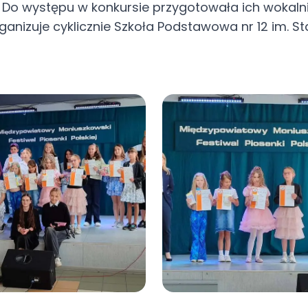
. Do występu w konkursie przygotowała ich wokaln
i na Festiwalu
ganizuje cyklicznie Szkoła Podstawowa nr 12 im. St