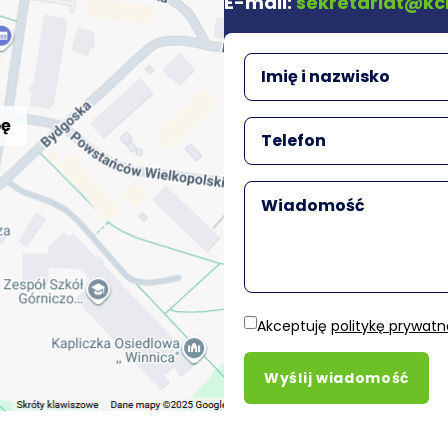
E-mail:
sekretariat@kc
pę
Akceptuję
politykę prywatn
Wyślij wiadomość