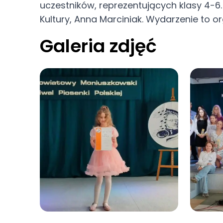
uczestników, reprezentujących klasy 4-6
Mali wokaliśc
Kultury, Anna Marciniak. Wydarzenie to or
Galeria zdjęć
Moniuszki