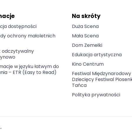
macje
Na skróty
cja dostępności
Duża Scena
dy ochrony małoletnich
Mała Scena
Dom Zemełki
t odczytywalny
Edukacja artystyczna
ynowo
Kino Centrum
macje w języku łatwym do
nia – ETR (Easy to Read)
Festiwal Międzynarodowy
Dziecięcy Festiwal Piosenki
Tańca
Polityka prywatności
.