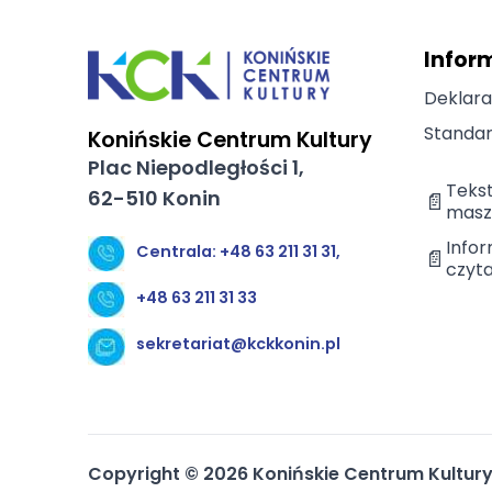
Infor
Deklara
Standar
Konińskie Centrum Kultury
Plac Niepodległości 1,
Teks
62-510 Konin
📄
masz
Infor
Centrala: +48 63 211 31 31,
📄
czyta
+48 63 211 31 33
sekretariat@kckkonin.pl
Copyright ©
2026
Konińskie Centrum Kultury