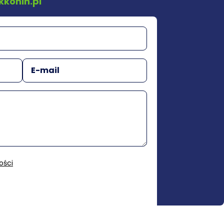
kkonin.pl
ości