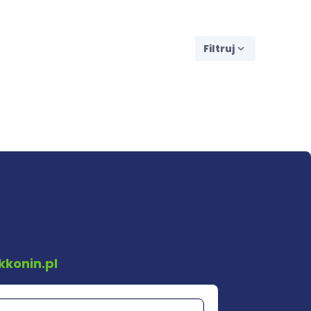
Filtruj
kkonin.pl