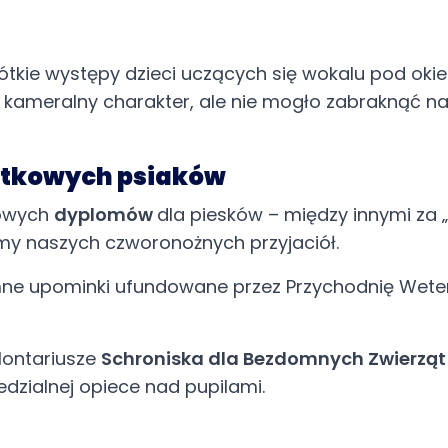
tkie występy dzieci uczących się wokalu pod okie
kameralny charakter, ale nie mogło zabraknąć na
ątkowych psiaków
kowych
dyplomów
dla piesków – między innymi za „k
hamy naszych czworonożnych przyjaciół.
 upominki ufundowane przez Przychodnię Weteryn
lontariusze
Schroniska dla Bezdomnych Zwierząt
edzialnej opiece nad pupilami.