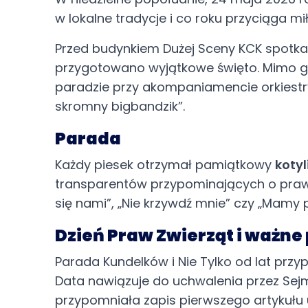
w lokalne tradycje i co roku przyciąga mił
Dzień Pieska
Przed budynkiem Dużej Sceny KCK spotkali 
przygotowano wyjątkowe święto. Mimo groź
paradzie przy akompaniamencie orkiestr
skromny bigbandzik”.
Parada
Każdy piesek otrzymał pamiątkowy
koty
transparentów przypominających o prawach
się nami”, „Nie krzywdź mnie” czy „Mamy
Dzień Praw Zwierząt i ważne
Parada Kundelków i Nie Tylko od lat prz
Data nawiązuje do uchwalenia przez Sej
przypomniała zapis pierwszego artykułu u