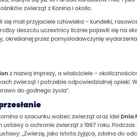
ośników zwierząt z Konina i okolic.
się mali przyjaciele człowieka – kundelki, rasowce 
by deszczu uczestnicy licznie pojawili się na skw
y, określanej przez pomysłodawczynię wydarzenia
lion
z nazwą imprezy, a właściciele – okoliczności
 zwierząt i potrzebie odpowiedzialnej opieki. Wśr
 prawo do godnego życia”.
 przesłanie
ypomina o szacunku wobec zwierząt oraz idei
Dnia 
m ustawy o ochronie zwierząt z 1997 roku. Podcza
stawy: „Zwierzę, jako istota żyjąca, zdolna do od