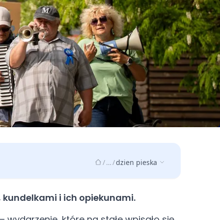
/
…
/
dzien pieska
 kundelkami i ich opiekunami.
 – wydarzenie, które na stałe wpisało się