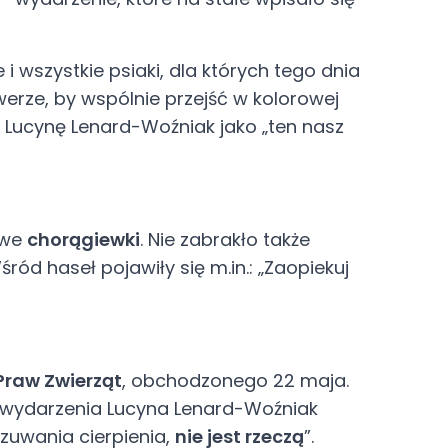
i wszystkie psiaki, dla których tego dnia
erze, by wspólnie przejść w kolorowej
 Lucynę Lenard-Woźniak jako „ten nasz
owe
chorągiewki
. Nie zabrakło także
ód haseł pojawiły się m.in.: „Zaopiekuj
Praw Zwierząt
, obchodzonego 22 maja.
s wydarzenia Lucyna Lenard-Woźniak
czuwania cierpienia,
nie jest rzeczą
”.