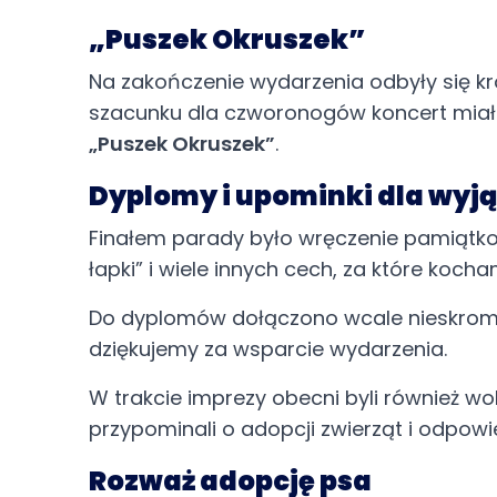
„Puszek Okruszek”
Na zakończenie wydarzenia odbyły się kró
szacunku dla czworonogów koncert miał 
„Puszek Okruszek”
.
Dyplomy i upominki dla wyj
Finałem parady było wręczenie pamiąt
łapki” i wiele innych cech, za które koc
Do dyplomów dołączono wcale nieskromne
dziękujemy za wsparcie wydarzenia.
W trakcie imprezy obecni byli również wo
przypominali o adopcji zwierząt i odpowi
Rozważ adopcję psa