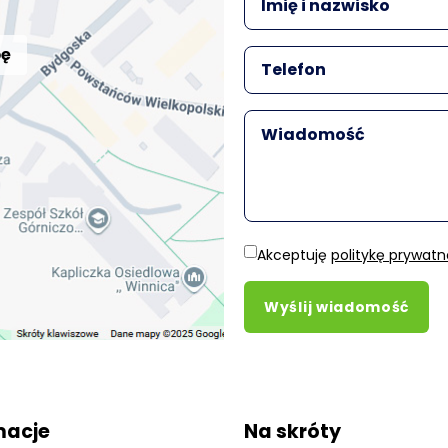
pę
Akceptuję
politykę prywatn
Wyślij wiadomość
macje
Na skróty