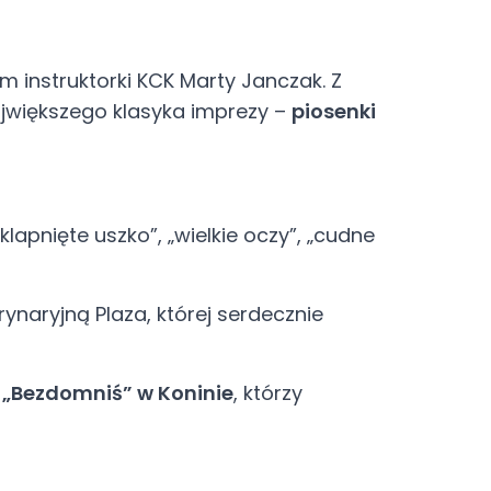
m instruktorki KCK Marty Janczak. Z
jwiększego klasyka imprezy –
piosenki
lapnięte uszko”, „wielkie oczy”, „cudne
aryjną Plaza, której serdecznie
 „Bezdomniś” w Koninie
, którzy