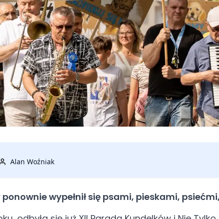
Alan Woźniak
ponownie wypełnił się psami, pieskami, psiećmi,
u, odbyła się już XII Parada Kundelków i Nie Tylko