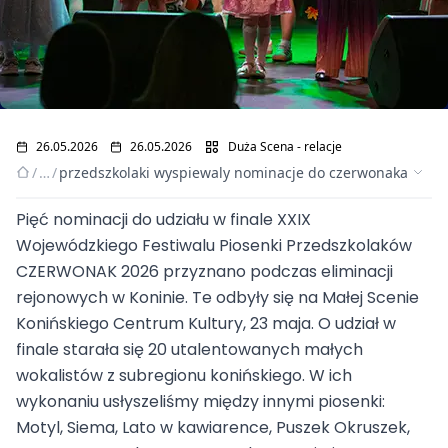
26.05.2026
26.05.2026
Duża Scena - relacje
/
…
/
przedszkolaki wyspiewaly nominacje do czerwonaka
Pięć nominacji do udziału w finale XXIX
Przedszkolaki
Wojewódzkiego Festiwalu Piosenki Przedszkolaków
CZERWONAK 2026 przyznano podczas eliminacji
wyśpiewały nominacje
rejonowych w Koninie. Te odbyły się na Małej Scenie
Konińskiego Centrum Kultury, 23 maja. O udział w
do Czerwonaka
finale starała się 20 utalentowanych małych
wokalistów z subregionu konińskiego. W ich
wykonaniu usłyszeliśmy między innymi piosenki:
Motyl, Siema, Lato w kawiarence, Puszek Okruszek,