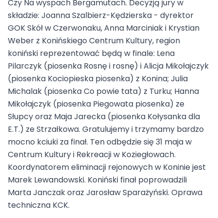
Czy Na wyspach Bergamutach. Decyzją jury w
składzie: Joanna Szalbierz-Kędzierska - dyrektor
GOK Skół w Czerwonaku, Anna Marciniak i Krystian
Weber z Konińskiego Centrum Kultury, region
koniński reprezentować będą w finale: Lena
Pilarczyk (piosenka Rosnę i rosnę) i Alicja Mikołajczyk
(piosenka Kociopieska piosenka) z Konina; Julia
Michalak (piosenka Co powie tata) z Turku; Hanna
Mikołajczyk (piosenka Piegowata piosenka) ze
Słupcy oraz Maja Jarecka (piosenka Kołysanka dla
E.T.) ze Strzałkowa. Gratulujemy i trzymamy bardzo
mocno kciuki za finał. Ten odbędzie się 31 maja w
Centrum Kultury i Rekreacji w Koziegłowach.
Koordynatorem eliminacji rejonowych w Koninie jest
Marek Lewandowski. Koniński finał poprowadzili
Marta Janczak oraz Jarosław Sparażyński. Oprawa
techniczna KCK.