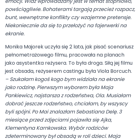
emocji. Widz wprowadzany jest w temat stopniowo,
powściągliwie. Bohaterami targają przecież rozpacz,
bunt, wewnętrzne konflikty czy wzajemne pretensje.
Niekoniecznie da się to przełożyć na fajerwerki na
ekranie.
Monika Majorek uczyła się 2 lata, jak pisać scenariusz
pełnometrażowego filmu, pracowała na planach
jako asystentka reżysera. To była droga. Siłą jej filmu
jest obsada, reżyserem castingu była Viola Borcuch.
– Szukałam kogoś kogo bym widziała na ekranie
jako rodzinę. Pierwszym wyborem była Maja
Pankiewicz, najstarsza z rodzeństwa, Ola. Musiałam
dobrać jeszcze rodzeństwo, chciałam, by wszyscy
byli spójni. Po Mai znalazłam Sebastiana Delę. 3
miesiące przed zdjęciami pojawiła się Ajka,
Klementyna Karnkowska. Wybór rodziców
zdeterminowany był obsadą w roli dzieci. Maja