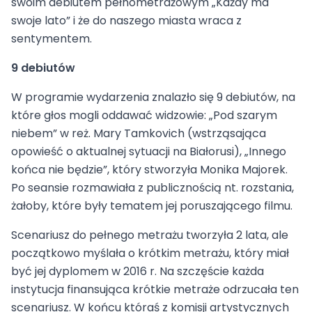
swoim debiutem pełnometrażowym „Każdy ma
swoje lato” i że do naszego miasta wraca z
sentymentem.
9 debiutów
W programie wydarzenia znalazło się 9 debiutów, na
które głos mogli oddawać widzowie: „Pod szarym
niebem” w reż. Mary Tamkovich (wstrząsająca
opowieść o aktualnej sytuacji na Białorusi), „Innego
końca nie będzie”, który stworzyła Monika Majorek.
Po seansie rozmawiała z publicznością nt. rozstania,
żałoby, które były tematem jej poruszającego filmu.
Scenariusz do pełnego metrażu tworzyła 2 lata, ale
początkowo myślała o krótkim metrażu, który miał
być jej dyplomem w 2016 r. Na szczęście każda
instytucja finansująca krótkie metraże odrzucała ten
scenariusz. W końcu któraś z komisji artystycznych