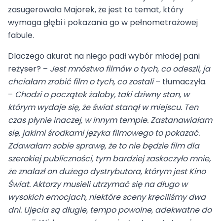
zasugerowała Majorek, że jest to temat, który
wymaga głębi i pokazania go w pełnometrażowej
fabule.
Dlaczego akurat na niego padł wybór młodej pani
reżyser? –
Jest mnóstwo filmów o tych, co odeszli, ja
chciałam zrobić film o tych, co zostali
– tłumaczyła.
–
Chodzi o początek żałoby, taki dziwny stan, w
którym wydaje się, że świat stanął w miejscu. Ten
czas płynie inaczej, w innym tempie. Zastanawiałam
się, jakimi środkami języka filmowego to pokazać.
Zdawałam sobie sprawę, że to nie będzie film dla
szerokiej publiczności, tym bardziej zaskoczyło mnie,
że znalazł on dużego dystrybutora, którym jest Kino
Świat. Aktorzy musieli utrzymać się na długo w
wysokich emocjach, niektóre sceny kręciliśmy dwa
dni. Ujęcia są długie, tempo powolne, adekwatne do