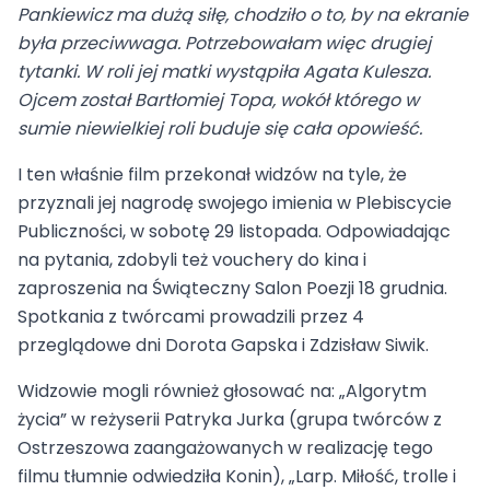
Pankiewicz ma dużą siłę, chodziło o to, by na ekranie
była przeciwwaga. Potrzebowałam więc drugiej
tytanki. W roli jej matki wystąpiła Agata Kulesza.
Ojcem został Bartłomiej Topa, wokół którego w
sumie niewielkiej roli buduje się cała opowieść.
I ten właśnie film przekonał widzów na tyle, że
przyznali jej nagrodę swojego imienia w Plebiscycie
Publiczności, w sobotę 29 listopada. Odpowiadając
na pytania, zdobyli też vouchery do kina i
zaproszenia na Świąteczny Salon Poezji 18 grudnia.
Spotkania z twórcami prowadzili przez 4
przeglądowe dni Dorota Gapska i Zdzisław Siwik.
Widzowie mogli również głosować na: „Algorytm
życia” w reżyserii Patryka Jurka (grupa twórców z
Ostrzeszowa zaangażowanych w realizację tego
filmu tłumnie odwiedziła Konin), „Larp. Miłość, trolle i