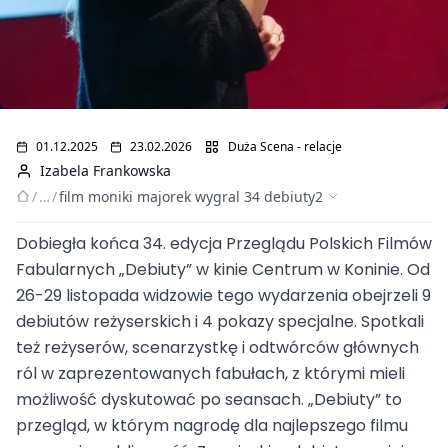
01.12.2025
23.02.2026
Duża Scena - relacje
Izabela Frankowska
/
…
/
film moniki majorek wygral 34 debiuty2
Dobiegła końca 34. edycja Przeglądu Polskich Filmów
Film Moniki Majorek
Fabularnych „Debiuty” w kinie Centrum w Koninie. Od
26-29 listopada widzowie tego wydarzenia obejrzeli 9
wygrał 34. „Debiuty”
debiutów reżyserskich i 4 pokazy specjalne. Spotkali
też reżyserów, scenarzystkę i odtwórców głównych
ról w zaprezentowanych fabułach, z którymi mieli
możliwość dyskutować po seansach. „Debiuty” to
przegląd, w którym nagrodę dla najlepszego filmu