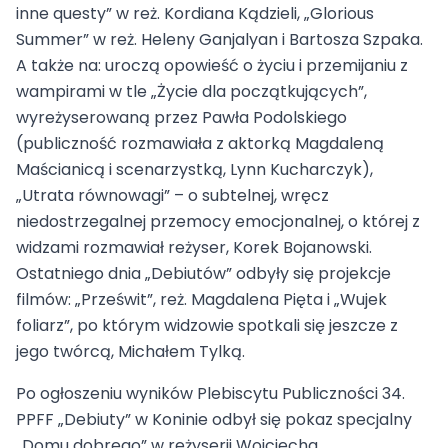
inne questy” w reż. Kordiana Kądzieli, „Glorious
Summer” w reż. Heleny Ganjalyan i Bartosza Szpaka.
A także na: uroczą opowieść o życiu i przemijaniu z
wampirami w tle „Życie dla początkujących”,
wyreżyserowaną przez Pawła Podolskiego
(publiczność rozmawiała z aktorką Magdaleną
Maścianicą i scenarzystką, Lynn Kucharczyk),
„Utrata równowagi” – o subtelnej, wręcz
niedostrzegalnej przemocy emocjonalnej, o której z
widzami rozmawiał reżyser, Korek Bojanowski.
Ostatniego dnia „Debiutów” odbyły się projekcje
filmów: „Prześwit”, reż. Magdalena Pięta i „Wujek
foliarz”, po którym widzowie spotkali się jeszcze z
jego twórcą, Michałem Tylką.
Po ogłoszeniu wyników Plebiscytu Publiczności 34.
PPFF „Debiuty” w Koninie odbył się pokaz specjalny
„Domu dobrego” w reżyserii Wojciecha