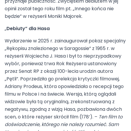
przyznaje publiczność. Zwycięskim debiutem w jej
opinii został tego roku film pt. „Innego końca nie
będzie” w reżyserii Moniki Majorek.
„
Debiuty” dla Hasa
Wydarzenie w 2025 r. zainaugurował pokaz specjalny
„Rękopisu znalezionego w Saragossie” z 1965 r. w
reżyserii Wojciecha J. Hasa i był to nieprzypadkowy
wybór, ponieważ trwa Rok Reżysera ustanowiony
przez Senat RP z okazji 100-lecia urodzin autora
„Pętli”. Poprzedziła go prelekcja krytyczki filmowej,
Adriany Prodeus, która opowiedziała o recepcji tego
filmu w Polsce i na świecie. Wersja, którą oglądali
widzowie była tą oryginalną, zrekonstruowaną z
negatywu, zgodną z wizją Hasa, pozbawiona dwóch
scen, o które reżyser skrócił film (178’). –
Ten film to
doświadczenie, którego nie należy rozumieć. Sam