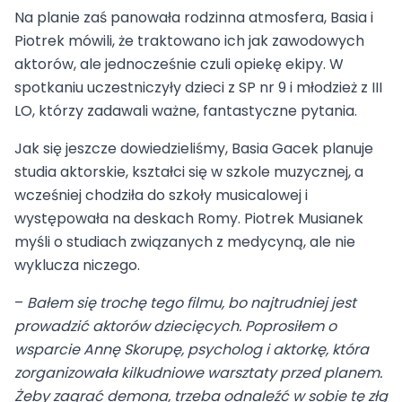
Na planie zaś panowała rodzinna atmosfera, Basia i
Piotrek mówili, że traktowano ich jak zawodowych
aktorów, ale jednocześnie czuli opiekę ekipy. W
spotkaniu uczestniczyły dzieci z SP nr 9 i młodzież z III
LO, którzy zadawali ważne, fantastyczne pytania.
Jak się jeszcze dowiedzieliśmy, Basia Gacek planuje
studia aktorskie, kształci się w szkole muzycznej, a
wcześniej chodziła do szkoły musicalowej i
występowała na deskach Romy. Piotrek Musianek
myśli o studiach związanych z medycyną, ale nie
wyklucza niczego.
–
Bałem się trochę tego filmu, bo najtrudniej jest
prowadzić aktorów dziecięcych. Poprosiłem o
wsparcie Annę Skorupę, psycholog i aktorkę, która
zorganizowała kilkudniowe warsztaty przed planem.
Żeby zagrać demona, trzeba odnaleźć w sobie tę złą