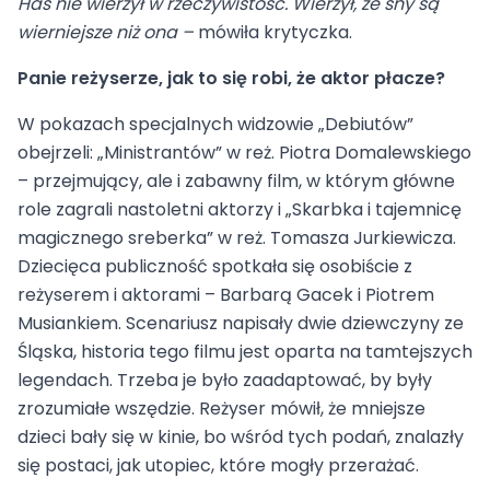
Has nie wierzył w rzeczywistość. Wierzył, że sny są
wierniejsze niż ona –
mówiła krytyczka.
Panie reżyserze, jak to się robi, że aktor płacze?
W pokazach specjalnych widzowie „Debiutów”
obejrzeli: „Ministrantów” w reż. Piotra Domalewskiego
– przejmujący, ale i zabawny film, w którym główne
role zagrali nastoletni aktorzy i „Skarbka i tajemnicę
magicznego sreberka” w reż. Tomasza Jurkiewicza.
Dziecięca publiczność spotkała się osobiście z
reżyserem i aktorami – Barbarą Gacek i Piotrem
Musiankiem. Scenariusz napisały dwie dziewczyny ze
Śląska, historia tego filmu jest oparta na tamtejszych
legendach. Trzeba je było zaadaptować, by były
zrozumiałe wszędzie. Reżyser mówił, że mniejsze
dzieci bały się w kinie, bo wśród tych podań, znalazły
się postaci, jak utopiec, które mogły przerażać.