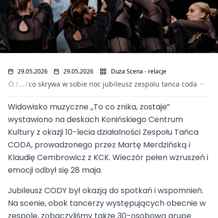
29.05.2026
29.05.2026
Duża Scena - relacje
/
…
/
co skrywa w sobie noc jubileusz zespolu tanca coda
Widowisko muzyczne ,,To co znika, zostaje”
Co skrywa w sobie
wystawiono na deskach Konińskiego Centrum
Kultury z okazji 10-lecia działalności Zespołu Tańca
noc? Jubileusz Zespołu
CODA, prowadzonego przez Martę Merdzińską i
Klaudię Cembrowicz z KCK. Wieczór pełen wzruszeń i
Tańca CODA
emocji odbył się 28 maja.
Jubileusz CODY był okazją do spotkań i wspomnień.
Na scenie, obok tancerzy występujących obecnie w
zespole, zobaczyliśmy także 30-osobową grupę