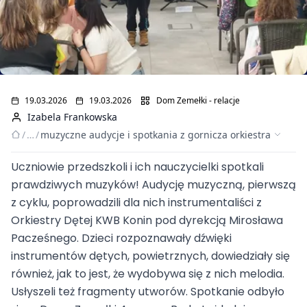
19.03.2026
19.03.2026
Dom Zemełki - relacje
Izabela Frankowska
/
…
/
muzyczne audycje i spotkania z gornicza orkiestra
Muzyczne audycje i
Uczniowie przedszkoli i ich nauczycielki spotkali
prawdziwych muzyków! Audycję muzyczną, pierwszą
spotkania z górniczą
z cyklu, poprowadzili dla nich instrumentaliści z
Orkiestry Dętej KWB Konin pod dyrekcją Mirosława
orkiestrą!
Pacześnego. Dzieci rozpoznawały dźwięki
instrumentów dętych, powietrznych, dowiedziały się
również, jak to jest, że wydobywa się z nich melodia.
Usłyszeli też fragmenty utworów. Spotkanie odbyło